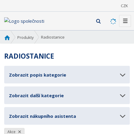
CZK
☰
V
y
h
Ú
Radiostanice
Produkty
l
v
o
e
RADIOSTANICE
d
d
n
a
í
t
Zobrazit popis kategorie
s
t
r
Zobrazit další kategorie
a
n
a
Zobrazit nákupního asistenta
Akce