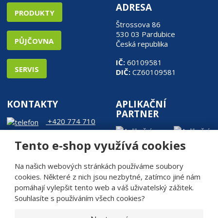
ADRESA
PRODUKTY
Štrossova 86
530 03 Pardubice
PŮJČOVNA
Česká republika
IČ:
60109581
SERVIS
DIČ:
CZ60109581
KONTAKTY
APLIKAČNÍ
PARTNER
+420 774 710
905
Tento e-shop využívá cookies
web@rde.cz
Na našich webových stránkách používáme soubory
cookies. Některé z nich jsou nezbytné, zatímco jiné nám
pomáhají vylepšit tento web a váš uživatelský zážitek.
Souhlasíte s používáním všech cookies?
© 2026, R.D.Engineering s.r.o.
Mapa stránek
Bezpečnost a ochrana osobních údajů
|
|