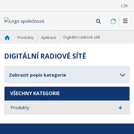
CZK
☰
V
y
h
Ú
Digitální radiové sítě
Produkty
Aplikace
l
v
o
e
DIGITÁLNÍ RADIOVÉ SÍTĚ
d
d
n
a
í
t
Zobrazit popis kategorie
s
t
r
VŠECHNY KATEGORIE
a
n
Produkty
a