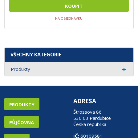
KOUPIT
NA OBJEDNÁVKU
VŠECHNY KATEGORIE
Produkty
ADRESA
PRODUKTY
Štrossova 86
530 03 Pardubice
PŮJČOVNA
Česká republika
IČ:
60109581