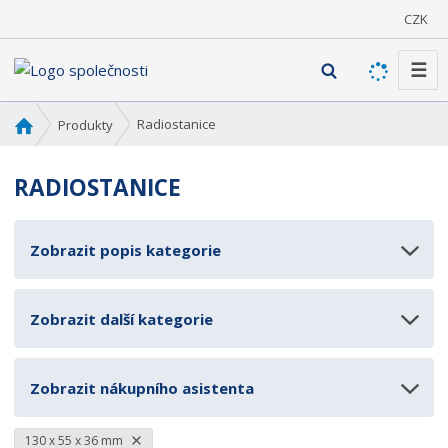
CZK
☰
V
y
h
Ú
Radiostanice
Produkty
l
v
o
e
RADIOSTANICE
d
d
n
a
í
t
Zobrazit popis kategorie
s
t
r
Zobrazit další kategorie
a
n
a
Zobrazit nákupního asistenta
130 x 55 x 36 mm