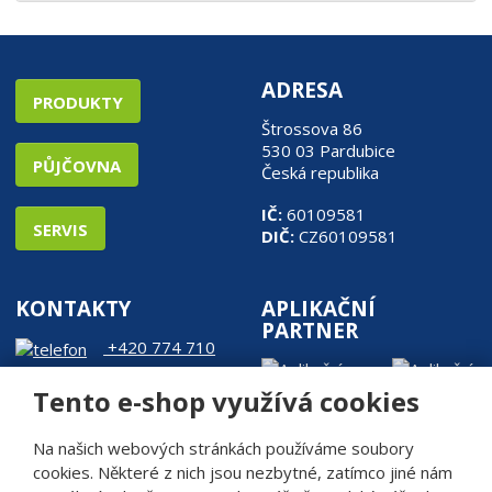
ADRESA
PRODUKTY
Štrossova 86
530 03 Pardubice
PŮJČOVNA
Česká republika
IČ:
60109581
SERVIS
DIČ:
CZ60109581
KONTAKTY
APLIKAČNÍ
PARTNER
+420 774 710
905
Tento e-shop využívá cookies
web@rde.cz
Na našich webových stránkách používáme soubory
cookies. Některé z nich jsou nezbytné, zatímco jiné nám