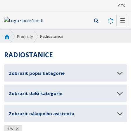
CZK
☰
V
y
h
Ú
Radiostanice
Produkty
l
v
o
e
RADIOSTANICE
d
d
n
a
í
t
Zobrazit popis kategorie
s
t
r
Zobrazit další kategorie
a
n
a
Zobrazit nákupního asistenta
1 W