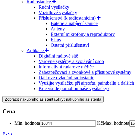
Radiostanice
Ruční vysílačky
Vozidlové vysílačky
Příslušenství (k radiostanicím)
Baterie a nabíjecí stanice
Antény
Externí mikrofony a reproduktory
Klips
Ostatní příslušenství
Aplikace
Digitální radiové sítě
Varovné systémy a svolávání osob
Informativní radarové měřiče
Zabezpečovací a zvonkové a přístupové systémy
Dálkové ovládání radiostanic
Využijte vysílačku při airsoftu, paintballu a dalších
Kde všude pomohou naše vysílačky?
Zobrazit nákupního asistenta
Skrýt nákupního asistenta
Cena
Min. hodnota
Kč
Max. hodnota