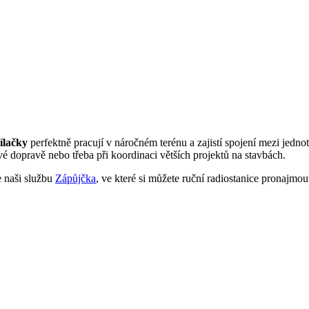
ílačky
perfektně pracují v náročném terénu a zajistí spojení mezi jedno
ové dopravě nebo třeba při koordinaci větších projektů na stavbách.
e naši službu
Zápůjčka
, ve které si můžete ruční radiostanice pronajmout