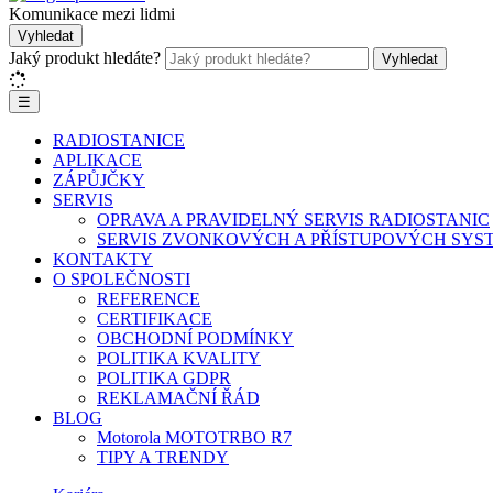
Komunikace mezi lidmi
Vyhledat
Jaký produkt hledáte?
Vyhledat
☰
RADIOSTANICE
APLIKACE
ZÁPŮJČKY
SERVIS
OPRAVA A PRAVIDELNÝ SERVIS RADIOSTANIC
SERVIS ZVONKOVÝCH A PŘÍSTUPOVÝCH SYS
KONTAKTY
O SPOLEČNOSTI
REFERENCE
CERTIFIKACE
OBCHODNÍ PODMÍNKY
POLITIKA KVALITY
POLITIKA GDPR
REKLAMAČNÍ ŘÁD
BLOG
Motorola MOTOTRBO R7
TIPY A TRENDY