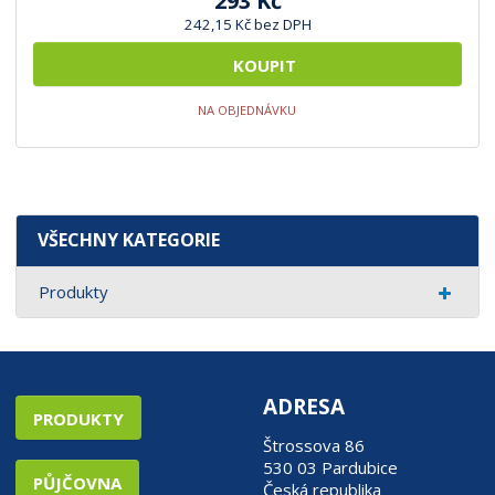
293 Kč
242,15 Kč bez DPH
KOUPIT
NA OBJEDNÁVKU
VŠECHNY KATEGORIE
Produkty
ADRESA
PRODUKTY
Štrossova 86
530 03 Pardubice
PŮJČOVNA
Česká republika