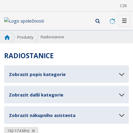
CZK
☰
V
y
h
Ú
Radiostanice
Produkty
l
v
o
e
RADIOSTANICE
d
d
n
a
í
t
Zobrazit popis kategorie
s
t
r
Zobrazit další kategorie
a
n
a
Zobrazit nákupního asistenta
162-174 MHz