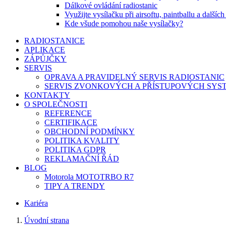
Dálkové ovládání radiostanic
Využijte vysílačku při airsoftu, paintballu a dalších
Kde všude pomohou naše vysílačky?
RADIOSTANICE
APLIKACE
ZÁPŮJČKY
SERVIS
OPRAVA A PRAVIDELNÝ SERVIS RADIOSTANIC
SERVIS ZVONKOVÝCH A PŘÍSTUPOVÝCH SYS
KONTAKTY
O SPOLEČNOSTI
REFERENCE
CERTIFIKACE
OBCHODNÍ PODMÍNKY
POLITIKA KVALITY
POLITIKA GDPR
REKLAMAČNÍ ŘÁD
BLOG
Motorola MOTOTRBO R7
TIPY A TRENDY
Kariéra
Úvodní strana