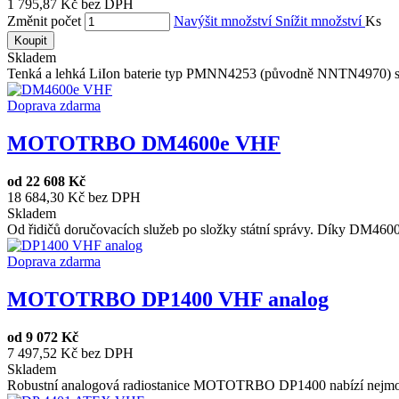
1 795,87 Kč bez DPH
Změnit počet
Navýšit množství
Snížit množství
Ks
Koupit
Skladem
Tenká a lehká LiIon baterie typ PMNN4253 (původně NNTN4970) s 
Doprava zdarma
MOTOTRBO DM4600e VHF
od
22 608 Kč
18 684,30 Kč bez DPH
Skladem
Od řidičů doručovacích služeb po složky státní správy. Díky DM460
Doprava zdarma
MOTOTRBO DP1400 VHF analog
od
9 072 Kč
7 497,52 Kč bez DPH
Skladem
Robustní analogová radiostanice MOTOTRBO DP1400 nabízí nejmoder