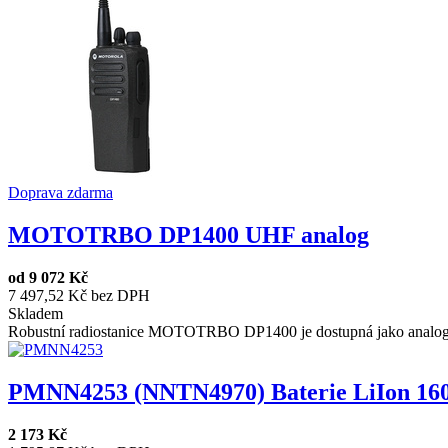
Doprava zdarma
MOTOTRBO DP1400 UHF analog
od
9 072 Kč
7 497,52 Kč bez DPH
Skladem
Robustní radiostanice MOTOTRBO DP1400 je dostupná jako analogová
PMNN4253 (NNTN4970) Baterie LiIon 160
2 173 Kč