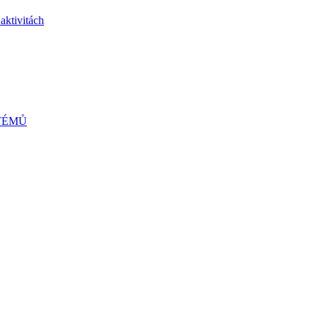
 aktivitách
TÉMŮ