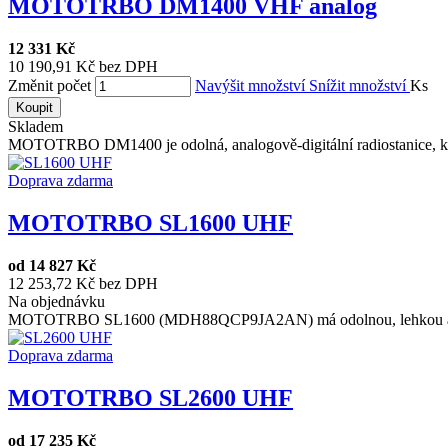
MOTOTRBO DM1400 VHF analog
12 331 Kč
10 190,91 Kč bez DPH
Změnit počet
Navýšit množství
Snížit množství
Ks
Koupit
Skladem
MOTOTRBO DM1400 je odolná, analogově-digitální radiostanice, kte
Doprava zdarma
MOTOTRBO SL1600 UHF
od
14 827 Kč
12 253,72 Kč bez DPH
Na objednávku
MOTOTRBO SL1600 (MDH88QCP9JA2AN) má odolnou, lehkou a ten
Doprava zdarma
MOTOTRBO SL2600 UHF
od
17 235 Kč