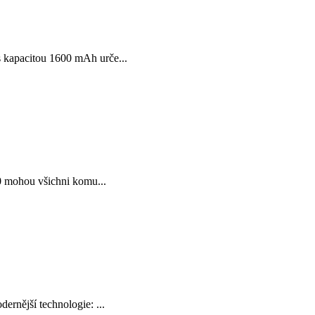
kapacitou 1600 mAh urče...
0 mohou všichni komu...
nější technologie: ...