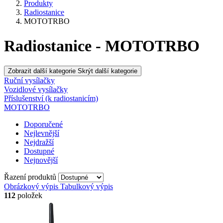
Produkty
Radiostanice
MOTOTRBO
Radiostanice - MOTOTRBO
Zobrazit další kategorie
Skrýt další kategorie
Ruční vysílačky
Vozidlové vysílačky
Příslušenství (k radiostanicím)
MOTOTRBO
Doporučené
Nejlevnější
Nejdražší
Dostupné
Nejnovější
Řazení produktů
Obrázkový výpis
Tabulkový výpis
112
položek