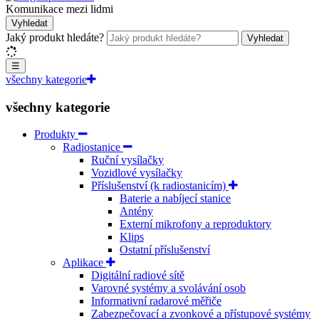
Komunikace mezi lidmi
Vyhledat
Jaký produkt hledáte?
Vyhledat
☰
všechny kategorie
všechny kategorie
Produkty
Radiostanice
Ruční vysílačky
Vozidlové vysílačky
Příslušenství (k radiostanicím)
Baterie a nabíjecí stanice
Antény
Externí mikrofony a reproduktory
Klips
Ostatní příslušenství
Aplikace
Digitální radiové sítě
Varovné systémy a svolávání osob
Informativní radarové měřiče
Zabezpečovací a zvonkové a přístupové systémy