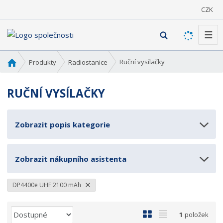
CZK
☰
V
y
h
Ú
Ruční vysílačky
Produkty
Radiostanice
l
v
o
e
RUČNÍ VYSÍLAČKY
d
d
n
a
í
t
Zobrazit popis kategorie
s
t
r
Zobrazit nákupního asistenta
a
n
a
DP4400e UHF 2100 mAh
Ř
O
T
1
položek
a