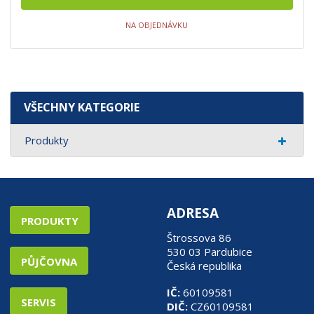
NA OBJEDNÁVKU
VŠECHNY KATEGORIE
Produkty
ADRESA
PRODUKTY
Štrossova 86
530 03 Pardubice
PŮJČOVNA
Česká republika
IČ:
60109581
SERVIS
DIČ:
CZ60109581