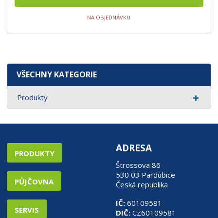
NA OBJEDNÁVKU
VŠECHNY KATEGORIE
Produkty
ADRESA
PRODUKTY
Štrossova 86
530 03 Pardubice
PŮJČOVNA
Česká republika
IČ:
60109581
SERVIS
DIČ:
CZ60109581