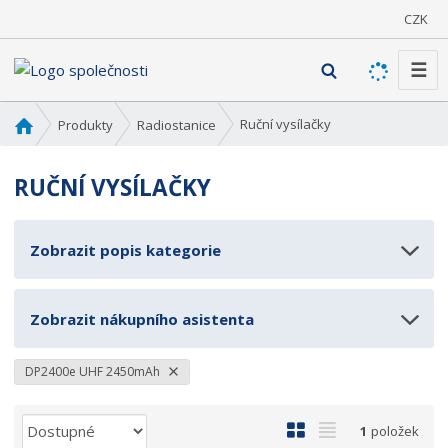
CZK
☰
V
y
h
Ú
Ruční vysílačky
Produkty
Radiostanice
l
v
o
e
RUČNÍ VYSÍLAČKY
d
d
n
a
í
t
Zobrazit popis kategorie
s
t
r
Zobrazit nákupního asistenta
a
n
a
DP2400e UHF 2450mAh
Ř
O
T
1
položek
a