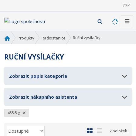
CZK
☰
V
y
h
Ú
Ruční vysílačky
Produkty
Radiostanice
l
v
o
e
RUČNÍ VYSÍLAČKY
d
d
n
a
í
t
Zobrazit popis kategorie
s
t
r
Zobrazit nákupního asistenta
a
n
a
455.5 g
Ř
O
T
2
položek
a