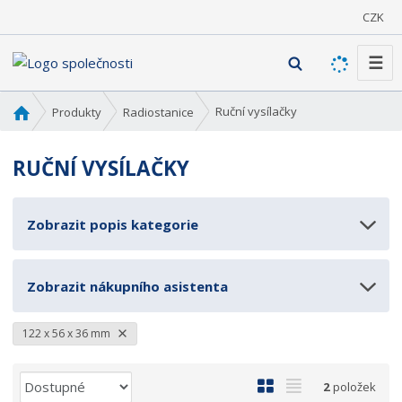
CZK
☰
V
y
h
Ú
Ruční vysílačky
Produkty
Radiostanice
l
v
o
e
RUČNÍ VYSÍLAČKY
d
d
n
a
í
t
Zobrazit popis kategorie
s
t
r
Zobrazit nákupního asistenta
a
n
a
122 x 56 x 36 mm
Ř
O
T
2
položek
a