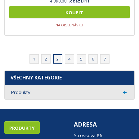
4 890,08 Kč bez DPH
KOUPIT
NA OBJEDNÁVKU
1
2
4
5
6
7
3
VŠECHNY KATEGORIE
Produkty
ADRESA
PRODUKTY
Štrossova 86