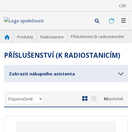
CZK
☰
V
y
h
Ú
Příslušenství (k radiostanicím)
Produkty
Radiostanice
l
v
o
e
PŘÍSLUŠENSTVÍ (K RADIOSTANICÍM)
d
d
n
a
í
t
Zobrazit nákupního asistenta
s
t
r
a
Ř
O
T
80
položek
n
a
b
a
a
z
r
b
e
á
u
n
z
l
í