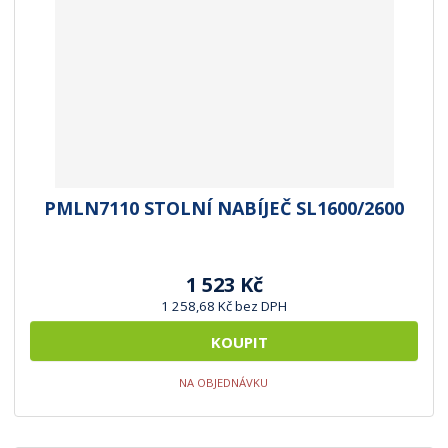
k
k
p
o
o
r
o
v
v
d
ý
ý
u
v
v
k
ý
ý
t
p
p
ů
i
i
PMLN7110 STOLNÍ NABÍJEČ SL1600/2600
s
s
1 523 Kč
1 258,68 Kč bez DPH
KOUPIT
NA OBJEDNÁVKU