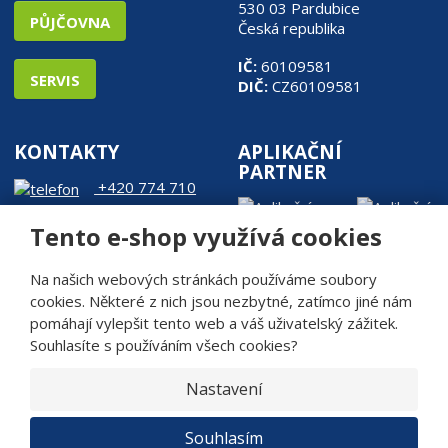
530 03 Pardubice
PŮJČOVNA
Česká republika
IČ:
60109581
SERVIS
DIČ:
CZ60109581
KONTAKTY
APLIKAČNÍ
PARTNER
+420 774 710
905
Tento e-shop využívá cookies
web@rde.cz
Na našich webových stránkách používáme soubory
cookies. Některé z nich jsou nezbytné, zatímco jiné nám
pomáhají vylepšit tento web a váš uživatelský zážitek.
Souhlasíte s používáním všech cookies?
© 2026, R.D.Engineering s.r.o.
Mapa stránek
Bezpečnost a ochrana osobních údajů
|
|
Nastavení
Podmínky použití
Nastavení souhlasů
Magazín
|
|
E
Souhlasím
VYROBILA