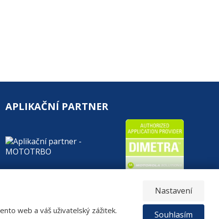
APLIKAČNÍ PARTNER
Nastavení
nto web a váš uživatelský zážitek.
Souhlasím
E
VYROBILA