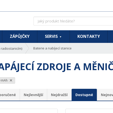
J
a
k
ý
ZÁPŮJČKY
SERVIS
KONTAKTY
p
r
Baterie a nabíjecí stanice
k radiostanicím)
o
d
APÁJECÍ ZDROJE A MĚNI
u
k
t
h
0 mAh
l
e
poručené
Nejlevnější
Nejdražší
Dostupné
Nejnov
d
á
t