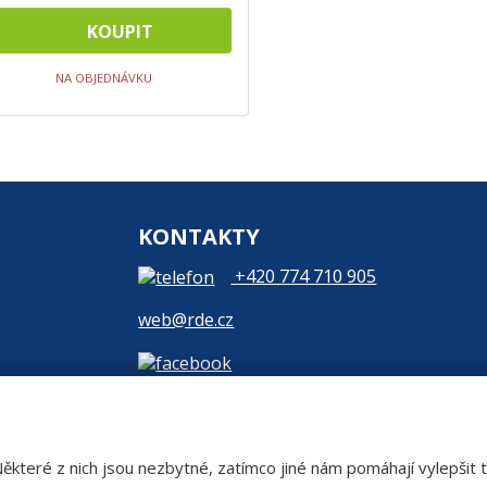
KOUPIT
NA OBJEDNÁVKU
KONTAKTY
+420 774 710 905
web@rde.cz
teré z nich jsou nezbytné, zatímco jiné nám pomáhají vylepšit te