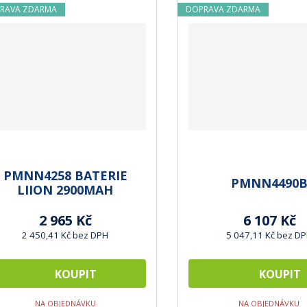
e
RAVA ZDARMA
DOPRAVA ZDARMA
?
PMNN4258 BATERIE
PMNN4490
LIION 2900MAH
2 965 Kč
6 107 Kč
2 450,41 Kč bez DPH
5 047,11 Kč bez D
KOUPIT
KOUPIT
NA OBJEDNÁVKU
NA OBJEDNÁVKU