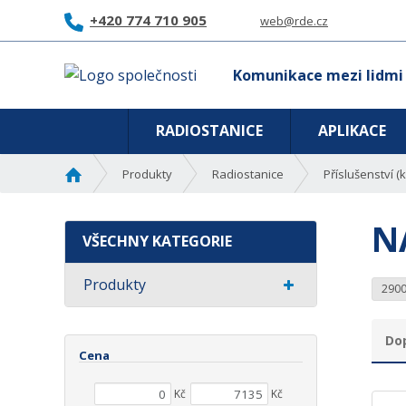
+420 774 710 905
web@rde.cz
Komunikace mezi lidmi
RADIOSTANICE
APLIKACE
Ú
Produkty
Radiostanice
Příslušenství (
v
o
N
d
VŠECHNY KATEGORIE
n
í
Produkty
290
s
t
r
Do
a
Cena
Ř
n
a
Min. hodnota
Max. hodnota
a
Kč
Kč