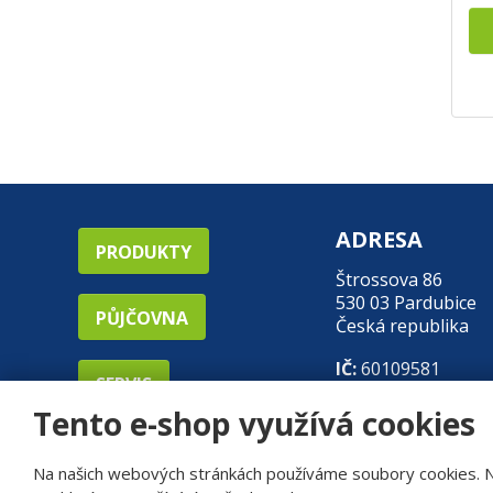
ADRESA
PRODUKTY
Štrossova 86
530 03 Pardubice
PŮJČOVNA
Česká republika
IČ:
60109581
SERVIS
DIČ:
CZ60109581
Tento e-shop využívá cookies
Na našich webových stránkách používáme soubory cookies. Něk
© 2026, R.D.Engineering s.r.o.