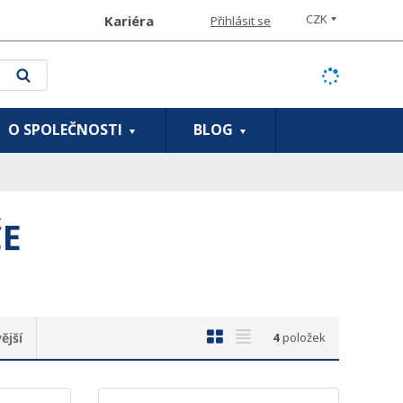
CZK
Kariéra
Přihlásit se
Vyhledat
O SPOLEČNOSTI
BLOG
ČE
O
T
ější
4
položek
b
a
r
b