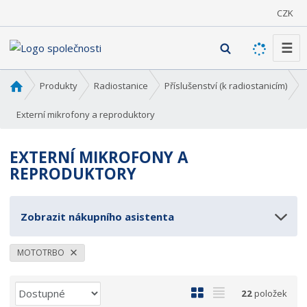
CZK
☰
V
y
h
Ú
Produkty
Radiostanice
Příslušenství (k radiostanicím)
l
v
o
Externí mikrofony a reproduktory
e
d
d
n
a
EXTERNÍ MIKROFONY A
í
t
REPRODUKTORY
s
t
r
Zobrazit nákupního asistenta
a
n
a
MOTOTRBO
Ř
O
T
22
položek
a