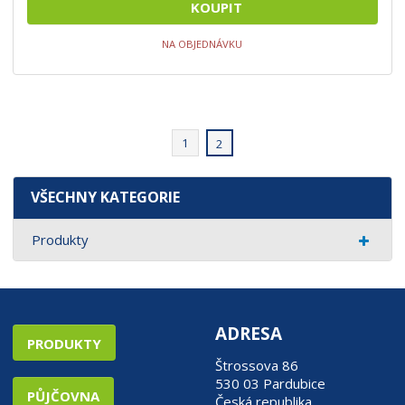
KOUPIT
NA OBJEDNÁVKU
1
2
VŠECHNY KATEGORIE
Produkty
ADRESA
PRODUKTY
Štrossova 86
530 03 Pardubice
PŮJČOVNA
Česká republika