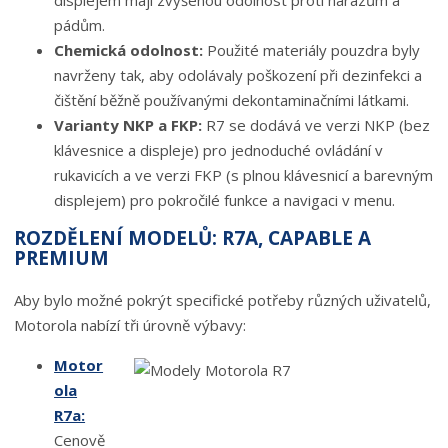
displejem mají zvýšenou odolnost proti nárazům a
pádům.
Chemická odolnost:
Použité materiály pouzdra byly
navrženy tak, aby odolávaly poškození při dezinfekci a
čištění běžně používanými dekontaminačními látkami.
Varianty NKP a FKP:
R7 se dodává ve verzi NKP (bez
klávesnice a displeje) pro jednoduché ovládání v
rukavicích a ve verzi FKP (s plnou klávesnicí a barevným
displejem) pro pokročilé funkce a navigaci v menu.
ROZDĚLENÍ MODELŮ: R7A, CAPABLE A
PREMIUM
Aby bylo možné pokrýt specifické potřeby různých uživatelů,
Motorola nabízí tři úrovně výbavy:
Motor
ola
R7a:
Cenově