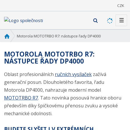
CZK
☰
V
y
h
Ú
Motorola MOTOTRBO R7: nástupce řady DP4000
l
v
o
e
MOTOROLA MOTOTRBO R7:
d
d
NÁSTUPCE ŘADY DP4000
n
a
í
t
Oblast profesionálních
ručních vysílaček
zažívá
s
t
generační posun. Dlouholetého favorita, řadu
r
Motorola DP4000, nahrazuje moderní model
a
MOTOTRBO R7
. Tato novinka posouvá hranice oboru
n
především díky špičkovému přenosu zvuku a vysoké
a
mechanické odolnosti.
BUDETE SLYŠET I V EXTRÉMNÍCH