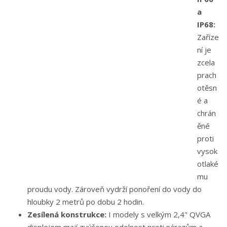
a
IP68:
Zaříze
ní je
zcela
prach
otěsn
é a
chrán
ěné
proti
vysok
otlaké
mu
proudu vody. Zároveň vydrží ponoření do vody do
hloubky 2 metrů po dobu 2 hodin.
Zesílená konstrukce:
I modely s velkým 2,4" QVGA