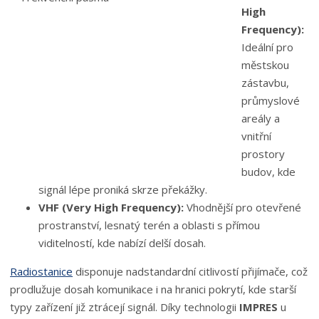
High
Frequency):
Ideální pro
městskou
zástavbu,
průmyslové
areály a
vnitřní
prostory
budov, kde
signál lépe proniká skrze překážky.
VHF (Very High Frequency):
Vhodnější pro otevřené
prostranství, lesnatý terén a oblasti s přímou
viditelností, kde nabízí delší dosah.
Radiostanice
disponuje nadstandardní citlivostí přijímače, což
prodlužuje dosah komunikace i na hranici pokrytí, kde starší
typy zařízení již ztrácejí signál. Díky technologii
IMPRES
u