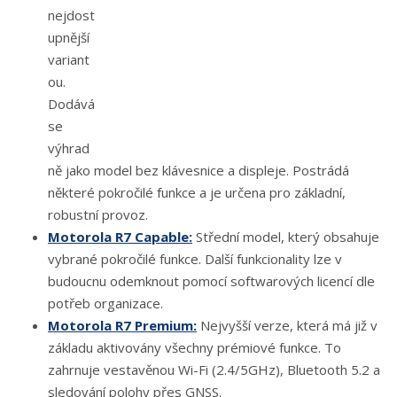
nejdost
upnější
variant
ou.
Dodává
se
výhrad
ně jako model bez klávesnice a displeje. Postrádá
některé pokročilé funkce a je určena pro základní,
robustní provoz.
Motorola R7 Capable:
Střední model, který obsahuje
vybrané pokročilé funkce. Další funkcionality lze v
budoucnu odemknout pomocí softwarových licencí dle
potřeb organizace.
Motorola R7 Premium:
Nejvyšší verze, která má již v
základu aktivovány všechny prémiové funkce. To
zahrnuje vestavěnou Wi-Fi (2.4/5GHz), Bluetooth 5.2 a
sledování polohy přes GNSS.