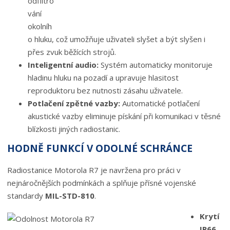
odfiltro
vání
okolníh
o hluku, což umožňuje uživateli slyšet a být slyšen i
přes zvuk běžících strojů.
Inteligentní audio:
Systém automaticky monitoruje
hladinu hluku na pozadí a upravuje hlasitost
reproduktoru bez nutnosti zásahu uživatele.
Potlačení zpětné vazby:
Automatické potlačení
akustické vazby eliminuje pískání při komunikaci v těsné
blízkosti jiných radiostanic.
HODNĚ FUNKCÍ V ODOLNÉ SCHRÁNCE
Radiostanice Motorola R7 je navržena pro práci v
nejnáročnějších podmínkách a splňuje přísné vojenské
standardy
MIL-STD-810
.
Krytí
IP66