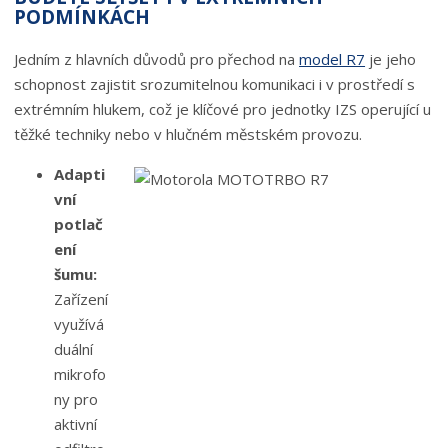
PODMÍNKÁCH
Jedním z hlavních důvodů pro přechod na
model R7
je jeho
schopnost zajistit srozumitelnou komunikaci i v prostředí s
extrémním hlukem, což je klíčové pro jednotky IZS operující u
těžké techniky nebo v hlučném městském provozu.
Adapti
vní
potlač
ení
šumu:
Zařízení
využívá
duální
mikrofo
ny pro
aktivní