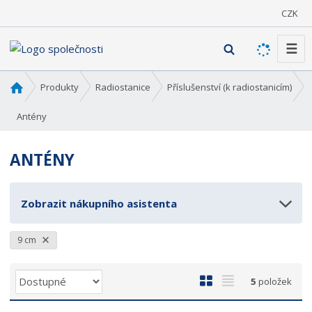
CZK
☰
V
y
h
Ú
Produkty
Radiostanice
Příslušenství (k radiostanicím)
l
v
o
Antény
e
d
d
n
a
ANTÉNY
í
t
s
t
Zobrazit nákupního asistenta
r
a
n
9 cm
a
Ř
O
T
5
položek
a
b
a
z