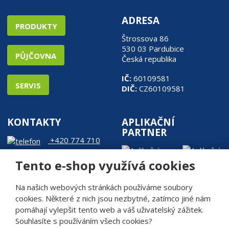
ADRESA
PRODUKTY
Štrossova 86
530 03 Pardubice
PŮJČOVNA
Česká republika
IČ:
60109581
SERVIS
DIČ:
CZ60109581
KONTAKTY
APLIKAČNÍ
PARTNER
+420 774 710
905
Tento e-shop využívá cookies
web@rde.cz
Na našich webových stránkách používáme soubory
cookies. Některé z nich jsou nezbytné, zatímco jiné nám
pomáhají vylepšit tento web a váš uživatelský zážitek.
Souhlasíte s používáním všech cookies?