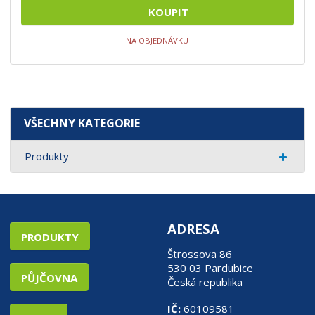
KOUPIT
NA OBJEDNÁVKU
VŠECHNY KATEGORIE
Produkty
ADRESA
PRODUKTY
Štrossova 86
530 03 Pardubice
PŮJČOVNA
Česká republika
IČ:
60109581