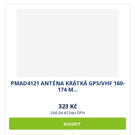
r
b
e
á
u
n
z
l
í
k
k
p
o
o
r
o
v
v
d
ý
ý
u
v
v
k
ý
ý
t
p
p
ů
i
i
PMAD4121 ANTÉNA KRÁTKÁ GPS/VHF 160-
s
s
174 M...
323 Kč
266,94 Kč bez DPH
KOUPIT