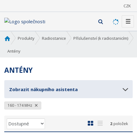
CZK
☰
V
y
h
Ú
Produkty
Radiostanice
Příslušenství (k radiostanicím)
l
v
o
Antény
e
d
d
n
a
ANTÉNY
í
t
s
t
Zobrazit nákupního asistenta
r
a
n
160 - 174 MHz
a
Ř
O
T
2
položek
a
b
a
z