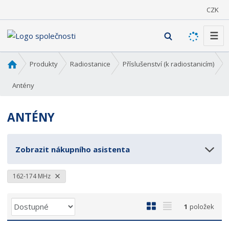
CZK
☰
V
y
h
Ú
Produkty
Radiostanice
Příslušenství (k radiostanicím)
l
v
o
Antény
e
d
d
n
a
ANTÉNY
í
t
s
t
Zobrazit nákupního asistenta
r
a
n
162-174 MHz
a
Ř
O
T
1
položek
a
b
a
z