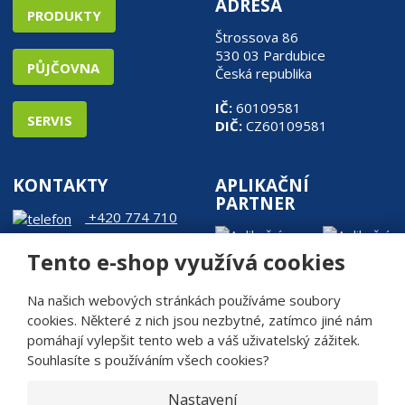
ADRESA
PRODUKTY
Štrossova 86
530 03 Pardubice
PŮJČOVNA
Česká republika
IČ:
60109581
SERVIS
DIČ:
CZ60109581
KONTAKTY
APLIKAČNÍ
PARTNER
+420 774 710
905
Tento e-shop využívá cookies
web@rde.cz
Na našich webových stránkách používáme soubory
cookies. Některé z nich jsou nezbytné, zatímco jiné nám
pomáhají vylepšit tento web a váš uživatelský zážitek.
Souhlasíte s používáním všech cookies?
© 2026, R.D.Engineering s.r.o.
Mapa stránek
Bezpečnost a ochrana osobních údajů
|
|
Nastavení