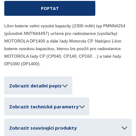
ý
í
n
š
POPTAT
ž
i
i
i
t
t
t
p
m
LiIon baterie velmi vysoké kapacity (2300 mAh) typ PMNN4254
m
o
n
n
(původně NNTN44497) určená pro radiostanice (vysílačky)
o
č
o
MOTOROLA DP1400 a dále řady Motorola CP. Nabíjecí LiIon
ž
e
ž
baterie vysokou kapacitou, kterou lze použít pro radiostanice
s
t
s
t
MOTOROLA řady CP (CP040, CP140, CP160 ...) a také řady
t
v
v
DP1000 (DP1400).
í
í
Zobrazit detailní popis
Zobrazit technické parametry
Zobrazit související produkty