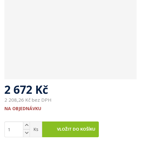
2 672 Kč
2 208,26 Kč bez DPH
NA OBJEDNÁVKU
N
Z
VLOŽIT DO KOŠÍKU
Ks
a
S
m
v
n
ě