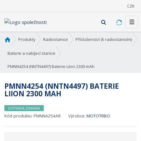
CZK
☰
V
y
h
Ú
Produkty
Radiostanice
Příslušenství (k radiostanicím)
l
v
o
e
Baterie a nabíjecí stanice
d
d
PMNN4254 (NNTN4497) Baterie LiIon 2300 mAh
n
a
í
t
s
PMNN4254 (NNTN4497) BATERIE
t
LIION 2300 MAH
r
a
n
DOPRAVA ZDARMA
a
Kód produktu:
PMNN4254AR
Výrobce:
MOTOTRBO