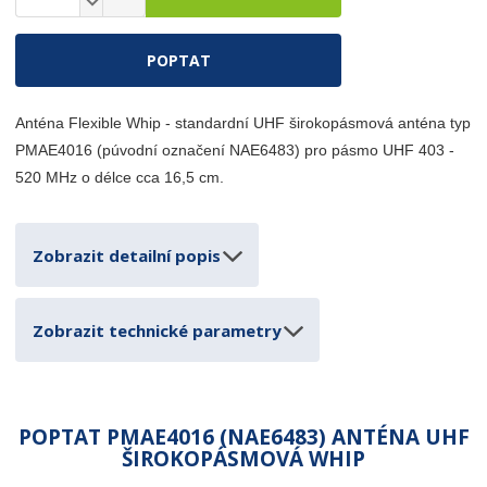
S
v
n
ě
ý
í
n
š
POPTAT
ž
i
i
i
t
t
t
p
m
Anténa Flexible Whip - standardní UHF širokopásmová anténa typ
m
o
n
n
PMAE4016 (púvodní označení NAE6483) pro pásmo UHF 403 -
o
č
o
520 MHz o délce cca 16,5 cm.
ž
e
ž
s
t
s
t
t
v
Zobrazit detailní popis
v
í
í
Zobrazit technické parametry
POPTAT PMAE4016 (NAE6483) ANTÉNA UHF
ŠIROKOPÁSMOVÁ WHIP