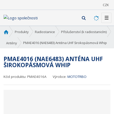
CZK
☰
V
y
h
Ú
Produkty
Radiostanice
Příslušenství (k radiostanicím)
l
v
o
e
PMAE4016 (NAE6483) Anténa UHF širokopásmová Whip
Antény
d
d
n
a
PMAE4016 (NAE6483) ANTÉNA UHF
í
t
ŠIROKOPÁSMOVÁ WHIP
s
t
r
Kód produktu:
PMAE4016A
Výrobce:
MOTOTRBO
a
n
a