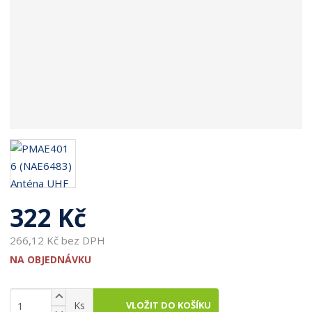
322 Kč
266,12 Kč bez DPH
NA OBJEDNÁVKU
N
Z
VLOŽIT DO KOŠÍKU
Ks
a
m