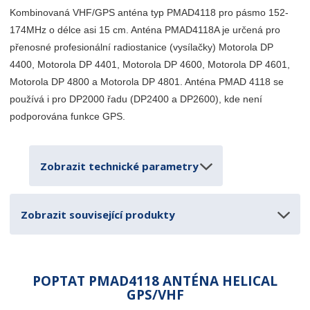
t
t
p
m
Kombinovaná VHF/GPS anténa typ PMAD4118 pro pásmo 152-
m
o
n
n
174MHz o délce asi 15 cm. Anténa PMAD4118A je určená pro
o
č
o
přenosné profesionální radiostanice (vysílačky) Motorola DP
ž
e
ž
4400, Motorola DP 4401, Motorola DP 4600, Motorola DP 4601,
s
t
s
t
Motorola DP 4800 a Motorola DP 4801. Anténa PMAD 4118 se
t
v
v
používá i pro DP2000 řadu (DP2400 a DP2600), kde není
í
í
podporována funkce GPS.
Zobrazit technické parametry
Zobrazit související produkty
POPTAT PMAD4118 ANTÉNA HELICAL
GPS/VHF