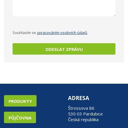
Souhlasím se
zpracováním osobních údajů
.
ODESLAT ZPRÁVU
ADRESA
PRODUKTY
Štrossova 86
530 03 Pardubice
PŮJČOVNA
Česká republika