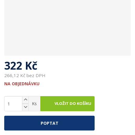
322 Kč
266,12 Kč bez DPH
NA OBJEDNÁVKU
N
Z
VLOŽIT DO KOŠÍKU
Ks
a
S
m
v
n
ě
ý
í
n
š
POPTAT
ž
i
i
i
t