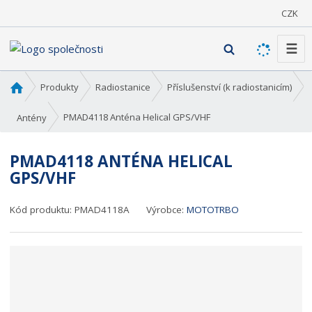
CZK
☰
V
y
h
Ú
Produkty
Radiostanice
Příslušenství (k radiostanicím)
l
v
o
e
PMAD4118 Anténa Helical GPS/VHF
Antény
d
d
n
a
PMAD4118 ANTÉNA HELICAL
í
t
GPS/VHF
s
t
r
Kód produktu:
PMAD4118A
Výrobce:
MOTOTRBO
a
n
a