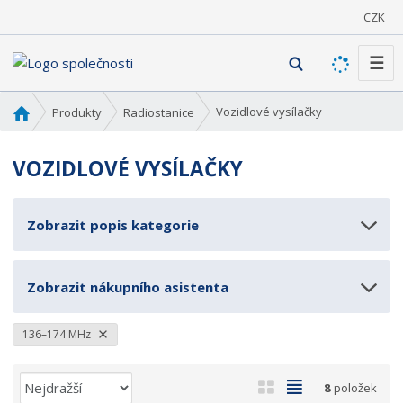
CZK
☰
V
y
h
Ú
Vozidlové vysílačky
Produkty
Radiostanice
l
v
o
e
VOZIDLOVÉ VYSÍLAČKY
d
d
n
a
í
t
Zobrazit popis kategorie
s
t
r
Zobrazit nákupního asistenta
a
n
a
136–174 MHz
Ř
O
T
8
položek
a