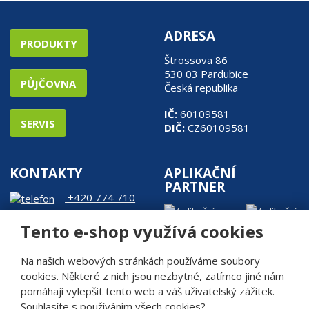
í
ADRESA
PRODUKTY
Štrossova 86
530 03 Pardubice
PŮJČOVNA
Česká republika
IČ:
60109581
SERVIS
DIČ:
CZ60109581
KONTAKTY
APLIKAČNÍ
PARTNER
+420 774 710
905
Tento e-shop využívá cookies
web@rde.cz
Na našich webových stránkách používáme soubory
cookies. Některé z nich jsou nezbytné, zatímco jiné nám
pomáhají vylepšit tento web a váš uživatelský zážitek.
Souhlasíte s používáním všech cookies?