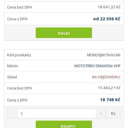
18 641,32 Kč
od
22 556 Kč
Detail
MDM28JNC9VA2AN
MOTOTRBO DM4400e VHF
NA OBJEDNÁVKU
15 494,21 Kč
18 748 Kč
S
N
Z
Ks
n
a
m
í
v
ě
KOUPIT