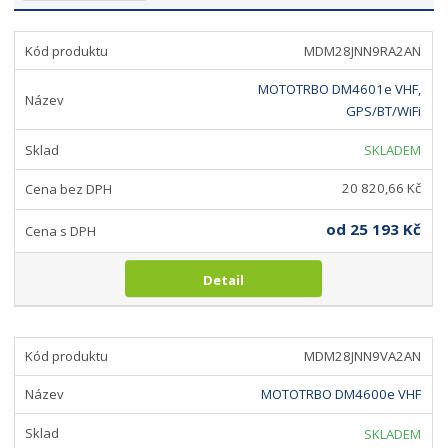
b
a
z
r
b
e
MDM28JNN9RA2AN
á
u
n
z
l
í
MOTOTRBO DM4601e VHF,
k
k
p
GPS/BT/WiFi
o
o
r
SKLADEM
o
v
v
d
ý
ý
20 820,66 Kč
u
v
v
k
ý
ý
od
25 193 Kč
t
p
p
ů
i
i
Detail
s
s
MDM28JNN9VA2AN
MOTOTRBO DM4600e VHF
SKLADEM