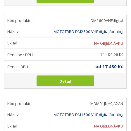
ž
ý
n
i
š
i
t
i
t
m
t
DM2600VHFdigital
p
n
m
o
o
n
MOTOTRBO DM2600 VHF digital/analog
ž
o
č
s
ž
e
NA OBJEDNÁVKU
t
s
t
v
t
14 404,96 Kč
í
v
í
od
17 430 Kč
Detail
MDM01JNH9JA2AN
MOTOTRBO DM1600 VHF digital/analog
NA OBJEDNÁVKU