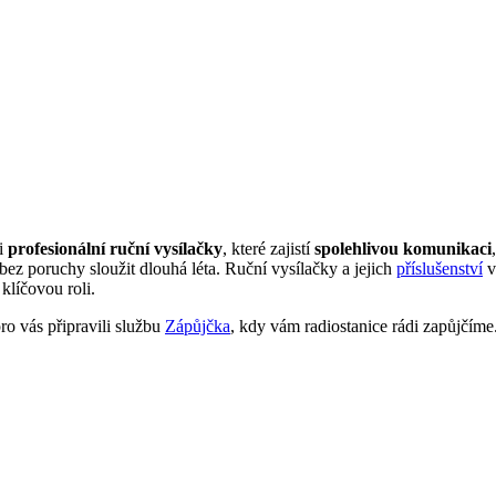
si
profesionální ruční vysílačky
, které zajistí
spolehlivou komunikaci
z poruchy sloužit dlouhá léta. Ruční vysílačky a jejich
příslušenství
v
klíčovou roli.
ro vás připravili službu
Zápůjčka
, kdy vám radiostanice rádi zapůjčím