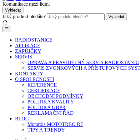
Komunikace mezi lidmi
Vyhledat
Jaký produkt hledáte?
Vyhledat
☰
RADIOSTANICE
APLIKACE
ZÁPŮJČKY
SERVIS
OPRAVA A PRAVIDELNÝ SERVIS RADIOSTANIC
SERVIS ZVONKOVÝCH A PŘÍSTUPOVÝCH SYS
KONTAKTY
O SPOLEČNOSTI
REFERENCE
CERTIFIKACE
OBCHODNÍ PODMÍNKY
POLITIKA KVALITY
POLITIKA GDPR
REKLAMAČNÍ ŘÁD
BLOG
Motorola MOTOTRBO R7
TIPY A TRENDY