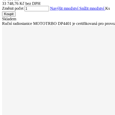
33 748,76 Kč bez DPH
Změnit počet
Navýšit množství
Snížit množství
Ks
Koupit
Skladem
Ruční radiostanice MOTOTRBO DP4401 je certifikovaná pro provoz 