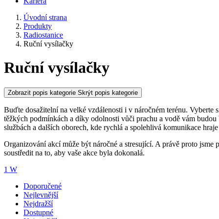
Kariéra
Úvodní strana
Produkty
Radiostanice
Ruční vysílačky
Ruční vysílačky
Zobrazit popis kategorie
Skrýt popis kategorie
Buďte dosažitelní na velké vzdálenosti i v náročném terénu. Vyberte 
těžkých podmínkách a díky odolnosti vůči prachu a vodě vám budou be
službách a dalších oborech, kde rychlá a spolehlivá komunikace hraje 
Organizování akcí může být náročné a stresující. A právě proto jsme p
soustředit na to, aby vaše akce byla dokonalá.
1 W
Doporučené
Nejlevnější
Nejdražší
Dostupné